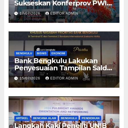
Sukseskan Konferprov PWI
Bengkulu 2026
17/07/2026
EDITOR ADMIN
BENGKULU
BISNIS
EKONOMI
Bank Bengkulu Lakukan
Penyesuaian Tampilan Saldo
Efektif, Perkuat Komitmen
15/07/2026
EDITOR ADMIN
Peningkatan Layanan
Nasabah
ARTIKEL
BENCANA ALAM
BENGKULU
PENDIDIKAN
Langkah Kaki Peneliti UNIB