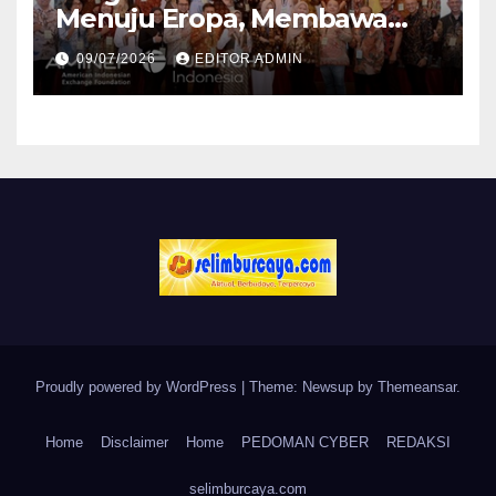
Menuju Eropa, Membawa
Misi Penyelamatan Atmosfer
09/07/2026
EDITOR ADMIN
Bumi
Proudly powered by WordPress
|
Theme: Newsup by
Themeansar
.
Home
Disclaimer
Home
PEDOMAN CYBER
REDAKSI
selimburcaya.com