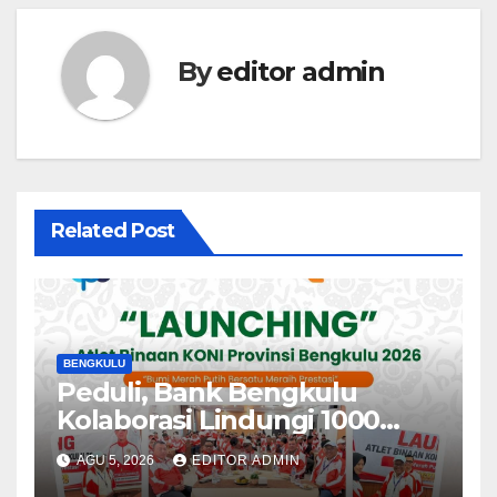
By
editor admin
Related Post
BENGKULU
Peduli, Bank Bengkulu
Kolaborasi Lindungi 1000
Atlet
AGU 5, 2026
EDITOR ADMIN