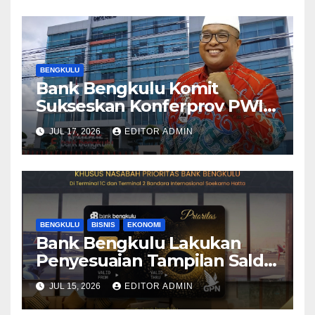
BENGKULU
Bank Bengkulu Komit
Sukseskan Konferprov PWI
Bengkulu 2026
JUL 17, 2026
EDITOR ADMIN
BENGKULU
BISNIS
EKONOMI
Bank Bengkulu Lakukan
Penyesuaian Tampilan Saldo
Efektif, Perkuat Komitmen
JUL 15, 2026
EDITOR ADMIN
Peningkatan Layanan
Nasabah