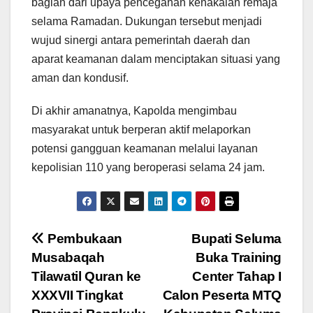
bagian dari upaya pencegahan kenakalan remaja
selama Ramadan. Dukungan tersebut menjadi
wujud sinergi antara pemerintah daerah dan
aparat keamanan dalam menciptakan situasi yang
aman dan kondusif.
Di akhir amanatnya, Kapolda mengimbau
masyarakat untuk berperan aktif melaporkan
potensi gangguan keamanan melalui layanan
kepolisian 110 yang beroperasi selama 24 jam.
Navigasi
Pembukaan
Bupati Seluma
Musabaqah
Buka Training
pos
Tilawatil Quran ke
Center Tahap I
XXXVII Tingkat
Calon Peserta MTQ