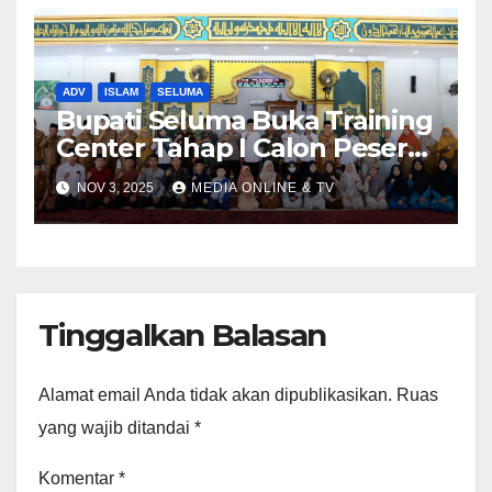
Kota Tais
ADV
ISLAM
SELUMA
Bupati Seluma Buka Training
Center Tahap I Calon Peserta
MTQ Kabupaten Seluma
NOV 3, 2025
MEDIA ONLINE & TV
Tinggalkan Balasan
Alamat email Anda tidak akan dipublikasikan.
Ruas
yang wajib ditandai
*
Komentar
*