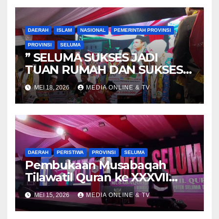
DAERAH
ISLAM
NASIONAL
PEMERINTAH PROVINSI
PROVINSI
SELUMA
” SELUMA SUKSES JADI
TUAN RUMAH DAN SUKSES
MENJADI JUARA UMUM MTQ
MEI 18, 2026
MEDIA ONLINE & TV
KE-37 TINGKAT PROPINSI
BENGKULU TH.2026 “
DAERAH
PERISTIWA
PROVINSI
SELUMA
Pembukaan Musabaqah
Tilawatil Quran ke XXXVII
Tingkat Provinsi Bengkulu.
MEI 15, 2026
MEDIA ONLINE & TV
Masyarakat padati kawasan
Masjid Agung Baitul Falihin