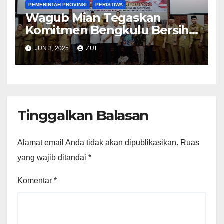
PEMERINTAH PROVINSI
PERISTIWA
Wagub Mian Tegaskan
Komitmen Bengkulu Bersih
Korupsi, Buka Rakor
JUN 3, 2025
ZUL
Strategis di DPRD
Tinggalkan Balasan
Alamat email Anda tidak akan dipublikasikan.
Ruas
yang wajib ditandai
*
Komentar
*