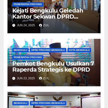
PEMERINTAH PROVINSI
Kejati Bengkulu Geledah
Kantor Sekwan DPRD
Provinsi
JUN 24, 2025
ZUL
BENGKULU
DPRD PROVINSI BENGKULU
KOTA BENGKULU
PEMERINTAH PROVINSI
Pemkot Bengkulu Usulkan 7
Raperda Strategis ke DPRD
JUN 23, 2025
ZUL
BENGKULU
DPRD PROVINSI BENGKULU