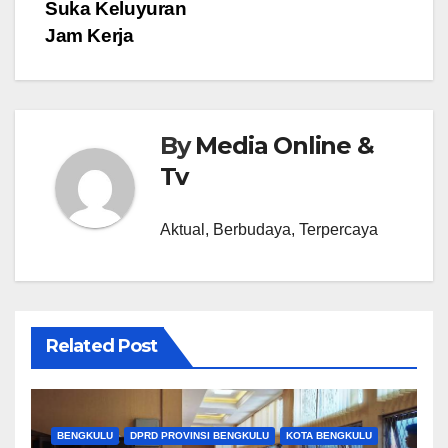
Suka Keluyuran
Jam Kerja
By
Media Online &
Tv
Aktual, Berbudaya, Terpercaya
Related Post
BENGKULU
DPRD PROVINSI BENGKULU
KOTA BENGKULU