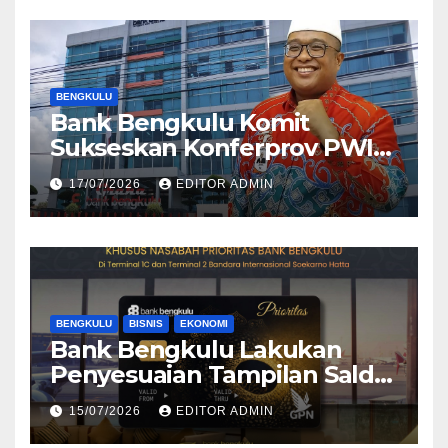
BENGKULU
Bank Bengkulu Komit
Sukseskan Konferprov PWI
Bengkulu 2026
17/07/2026
EDITOR ADMIN
BENGKULU
BISNIS
EKONOMI
Bank Bengkulu Lakukan
Penyesuaian Tampilan Saldo
Efektif, Perkuat Komitmen
15/07/2026
EDITOR ADMIN
Peningkatan Layanan