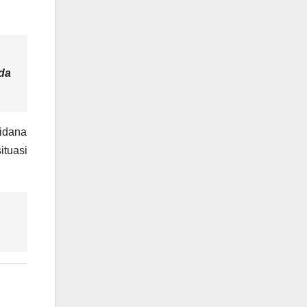
ada
idana
ituasi