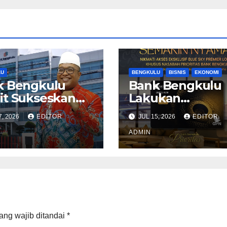
LU
BENGKULU
BISNIS
EKONOMI
k Bengkulu
Bank Bengkulu
t Sukseskan
Lakukan
ferprov PWI
Penyesuaian
7, 2026
EDITOR
JUL 15, 2026
EDITOR
gkulu 2026
Tampilan Saldo
Efektif, Perkuat
ADMIN
Komitmen
Peningkatan
Layanan Nasaba
ang wajib ditandai
*