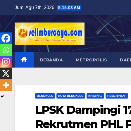
Skip
Jum. Agu 7th, 2026
5:15:04 AM
to
content
BERANDA
METROPOLIS
DAE
BENGKULU
KOTA BENGKULU
KRIMINAL
PEMERINTAH
LPSK Dampingi 17
Rekrutmen PHL 