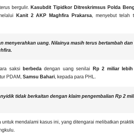
erus bergulir.
Kasubdit Tipidkor Ditreskrimsus Polda Ben
melalui
Kanit 2 AKP Maghfira Prakarsa
, menyebut telah t
dan menyerahkan uang. Nilainya masih terus bertambah dan
fira.
para saksi
berbeda
dengan uang senilai
Rp 2 miliar lebih
ktur PDAM,
Samsu Bahari
, kepada para PHL.
yidik tidak berkaitan dengan klaim pengembalian Rp 2 mil
.
untuk mendalami kasus ini, yang ditengarai melibatkan prakti
ngkulu.