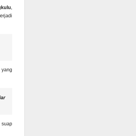
gkulu
,
erjadi
yang
iar
k suap