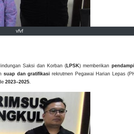
vfvf
indungan Saksi dan Korban (
LPSK
) memberikan
pendamp
an
suap dan gratifikasi
rekrutmen Pegawai Harian Lepas (PH
ode
2023–2025
.