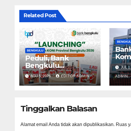
Related Post
BENGKU
Ban
BENGKULU
Komi
Peduli, Bank
Kon
Bengkulu
JUL 1
Ben
Kolaborasi Lindungi
AGU 5, 2026
EDITOR ADMIN
ADMIN
1000 Atlet
Tinggalkan Balasan
Alamat email Anda tidak akan dipublikasikan.
Ruas y