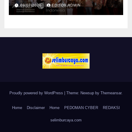
Misi Penyelamatan Atmosfer
09/07/2026
EDITOR ADMIN
Bumi
Proudly powered by WordPress
|
Theme: Newsup by
Themeansar
.
Home
Disclaimer
Home
PEDOMAN CYBER
REDAKSI
selimburcaya.com