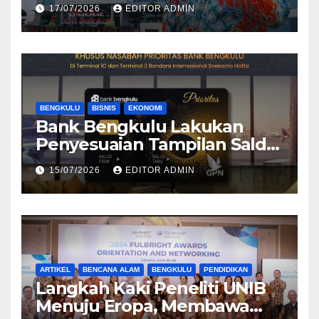
Bengkulu 2026
17/07/2026
EDITOR ADMIN
BENGKULU
BISNIS
EKONOMI
Bank Bengkulu Lakukan
Penyesuaian Tampilan Saldo
Efektif, Perkuat Komitmen
15/07/2026
EDITOR ADMIN
Peningkatan Layanan
Nasabah
ARTIKEL
BENCANA ALAM
BENGKULU
PENDIDIKAN
Langkah Kaki Peneliti UNIB
Menuju Eropa, Membawa