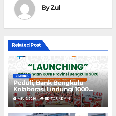
By
Zul
Related Post
BENGKULU
Peduli, Bank Bengkulu
Kolaborasi Lindungi 1000
Atlet
AGU 5, 2026
EDITOR ADMIN