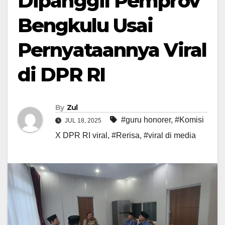
Dipanggil Pemprov
Bengkulu Usai
Pernyataannya Viral
di DPR RI
By
Zul
#guru honorer
,
#Komisi
JUL 18, 2025
X DPR RI viral
,
#Rerisa
,
#viral di media