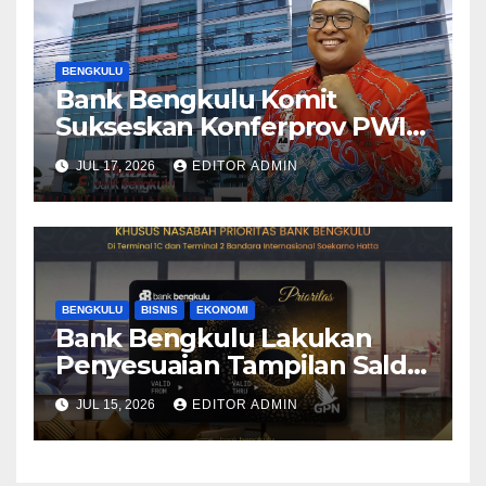
BENGKULU
Bank Bengkulu Komit
Sukseskan Konferprov PWI
Bengkulu 2026
JUL 17, 2026
EDITOR ADMIN
BENGKULU
BISNIS
EKONOMI
Bank Bengkulu Lakukan
Penyesuaian Tampilan Saldo
Efektif, Perkuat Komitmen
JUL 15, 2026
EDITOR ADMIN
Peningkatan Layanan
Nasabah