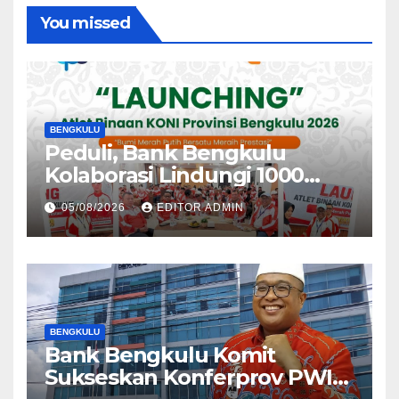
You missed
BENGKULU
Peduli, Bank Bengkulu
Kolaborasi Lindungi 1000
Atlet
05/08/2026
EDITOR ADMIN
BENGKULU
Bank Bengkulu Komit
Sukseskan Konferprov PWI