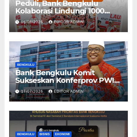
Peduli, Bank Bengkulu
Kolaborasi Lindungi 1000
Atlet
05/08/2026
EDITOR ADMIN
BENGKULU
Bank Bengkulu Komit
Sukseskan Konferprov PWI
Bengkulu 2026
17/07/2026
EDITOR ADMIN
BENGKULU
BISNIS
EKONOMI