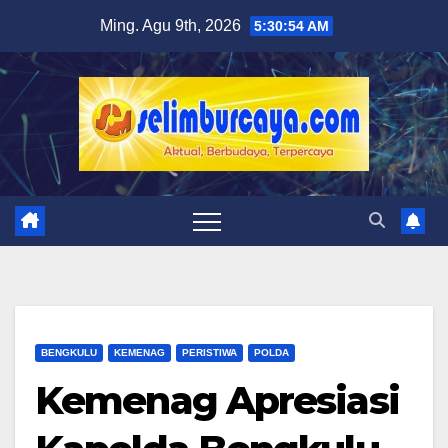
Skip
Ming. Agu 9th, 2026
5:30:55 AM
to
content
BENGKULU
KEMENAG
PERISTIWA
POLDA
Kemenag Apresiasi