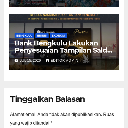
BENGKULU
BISNIS
EKONOMI
Bank Bengkulu Lakukan
Penyesuaian Tampilan Saldo
Efektif, Perkuat Komitmen
JUL 15, 2026
EDITOR ADMIN
Peningkatan Layanan
Nasabah
Tinggalkan Balasan
Alamat email Anda tidak akan dipublikasikan.
Ruas
yang wajib ditandai
*