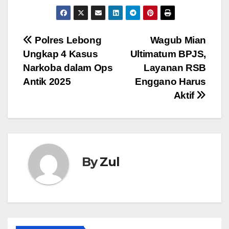
Navigasi
Polres Lebong
Wagub Mian
Ungkap 4 Kasus
Ultimatum BPJS,
pos
Narkoba dalam Ops
Layanan RSB
Antik 2025
Enggano Harus
Aktif
By
Zul