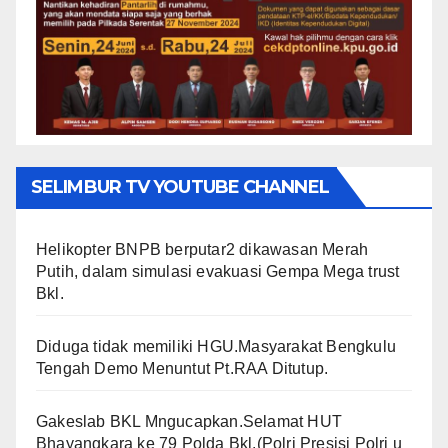
SELIMBUR TV YOUTUBE CHANNEL
Helikopter BNPB berputar2 dikawasan Merah
Putih, dalam simulasi evakuasi Gempa Mega trust
Bkl.
Diduga tidak memiliki HGU.Masyarakat Bengkulu
Tengah Demo Menuntut Pt.RAA Ditutup.
Gakeslab BKL Mngucapkan.Selamat HUT
Bhayangkara ke 79 Polda Bkl.(Polri Presisi Polri u