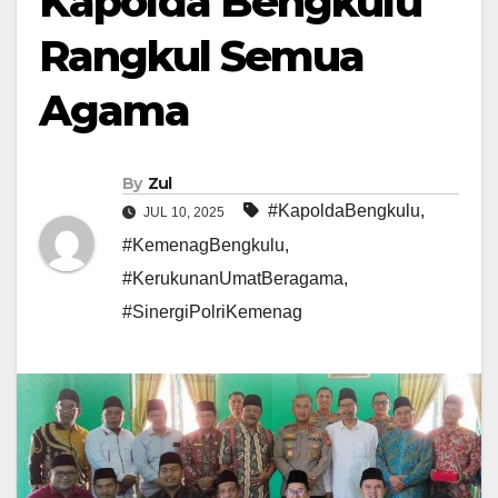
Kapolda Bengkulu
Rangkul Semua
Agama
By
Zul
#KapoldaBengkulu
,
JUL 10, 2025
#KemenagBengkulu
,
#KerukunanUmatBeragama
,
#SinergiPolriKemenag