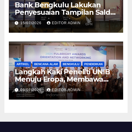
Bank Bengkulu Lakukan
Penyesuaian Tampilan Saldo
Efektif, Perkuat Komitmen
15/07/2026
EDITOR ADMIN
Peningkatan Layanan
Nasabah
ARTIKEL
BENCANA ALAM
BENGKULU
PENDIDIKAN
Langkah Kaki Peneliti UNIB
Menuju Eropa, Membawa
Misi Penyelamatan Atmosfer
09/07/2026
EDITOR ADMIN
Bumi