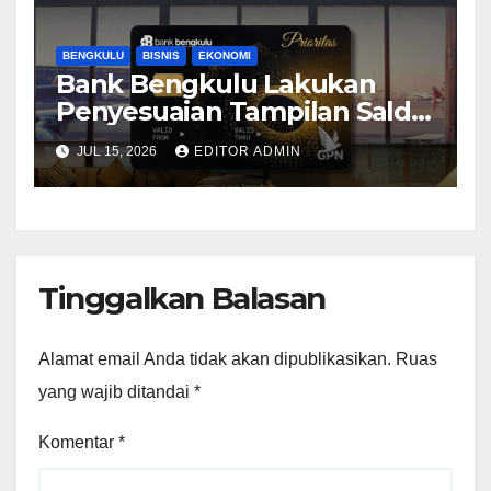
BENGKULU
BISNIS
EKONOMI
Bank Bengkulu Lakukan
Penyesuaian Tampilan Saldo
Efektif, Perkuat Komitmen
JUL 15, 2026
EDITOR ADMIN
Peningkatan Layanan
Nasabah
Tinggalkan Balasan
Alamat email Anda tidak akan dipublikasikan.
Ruas
yang wajib ditandai
*
Komentar
*