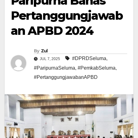
Paripurna Bahas
Pertanggungjawab
an APBD 2024
By
Zul
#DPRDSeluma
,
JUL 7, 2025
#ParipurnaSeluma
,
#PemkabSeluma
,
#PertanggungjawabanAPBD