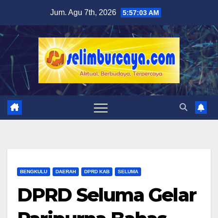
Skip
Jum. Agu 7th, 2026
5:57:04 AM
to
content
BENGKULU
DAERAH
DPRD KAB
SELUMA
DPRD Seluma Gelar