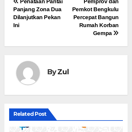
Navigasi
Penataan Pantai
Pemprov dan
Panjang Zona Dua
Pemkot Bengkulu
pos
Dilanjutkan Pekan
Percepat Bangun
Ini
Rumah Korban
Gempa
By
Zul
Related Post