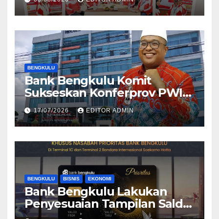
BENGKULU
Bank Bengkulu Komit
Sukseskan Konferprov PWI
Bengkulu 2026
17/07/2026
EDITOR ADMIN
BENGKULU
BISNIS
EKONOMI
Bank Bengkulu Lakukan
Penyesuaian Tampilan Saldo
Efektif, Perkuat Komitmen