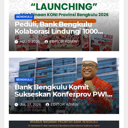
BENGKULU
Peduli, Bank Bengkulu
Kolaborasi Lindungi 1000
Atlet
AGU 5, 2026
EDITOR ADMIN
BENGKULU
Bank Bengkulu Komit
Sukseskan Konferprov PWI
Bengkulu 2026
JUL 17, 2026
EDITOR ADMIN