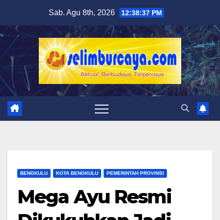
Skip
Sab. Agu 8th, 2026
12:38:38 PM
to
content
BENGKULU
KOTA BENGKULU
PEMERINTAH PROVINSI
Mega Ayu Resmi