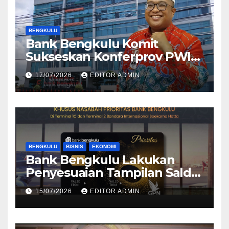
BENGKULU
Bank Bengkulu Komit
Sukseskan Konferprov PWI
Bengkulu 2026
17/07/2026
EDITOR ADMIN
BENGKULU
BISNIS
EKONOMI
Bank Bengkulu Lakukan
Penyesuaian Tampilan Saldo
Efektif, Perkuat Komitmen
15/07/2026
EDITOR ADMIN
Peningkatan Layanan
Nasabah