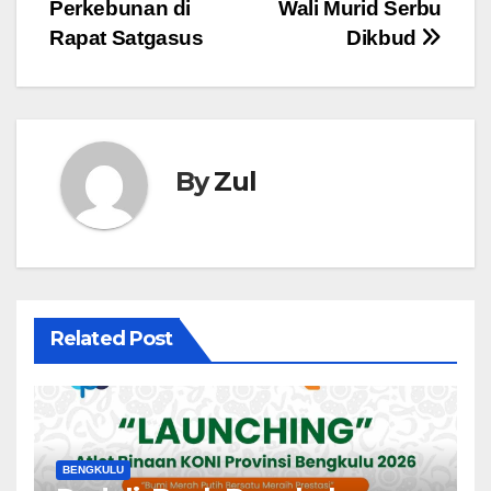
pos
Perkebunan di
Wali Murid Serbu
Rapat Satgasus
Dikbud
By
Zul
Related Post
BENGKULU