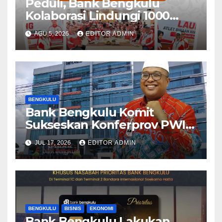
Peduli, Bank Bengkulu
Kolaborasi Lindungi 1000
Atlet
AGU 5, 2026
EDITOR ADMIN
BENGKULU
Bank Bengkulu Komit
Sukseskan Konferprov PWI
Bengkulu 2026
JUL 17, 2026
EDITOR ADMIN
BENGKULU
BISNIS
EKONOMI
Bank Bengkulu Lakukan