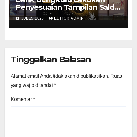
Penyesuaian Tampilan Saldo
Efektif, Perkuat Komitmen
JUL 15, 2026
EDITOR ADMIN
Peningkatan Layanan
Nasabah
Tinggalkan Balasan
Alamat email Anda tidak akan dipublikasikan.
Ruas
yang wajib ditandai
*
Komentar
*