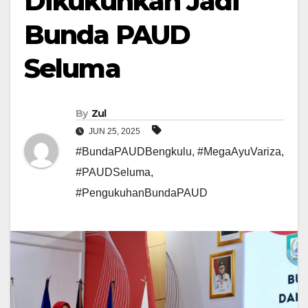
Dikukuhkan Jadi
Bunda PAUD
Seluma
By
Zul
JUN 25, 2025
#BundaPAUDBengkulu
,
#MegaAyuVariza
,
#PAUDSeluma
,
#PengukuhanBundaPAUD