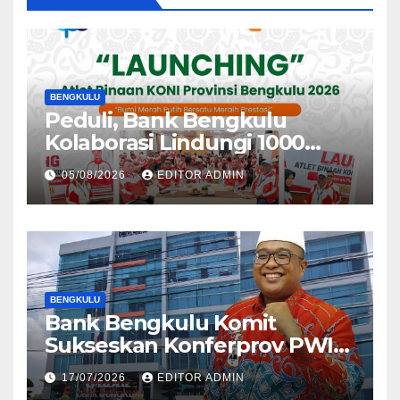
BENGKULU
Peduli, Bank Bengkulu
Kolaborasi Lindungi 1000
Atlet
05/08/2026
EDITOR ADMIN
BENGKULU
Bank Bengkulu Komit
Sukseskan Konferprov PWI
Bengkulu 2026
17/07/2026
EDITOR ADMIN