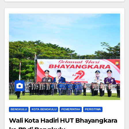
BENGKULU
KOTA BENGKULU
PEMERINTAH
PERISTIWA
Wali Kota Hadiri HUT Bhayangkara